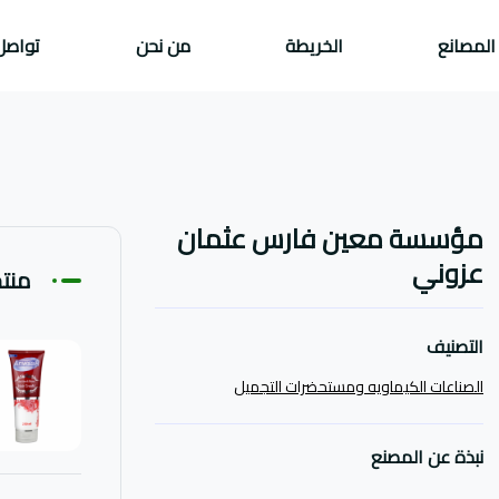
المصانع
الخريطة
من نحن
تواصل
مؤسسة معين فارس عثمان
عزوني
منت
التصنيف
الصناعات الكيماويه ومستحضرات التجميل
نبذة عن المصنع