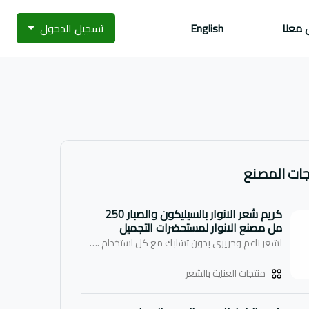
 معنا
English
تسجيل الدخول
جات المصنع
كريم شعر الانوار بالسيليكون والصبار 250
مل مصنع الانوار لمستحضرات التجميل
لشعر ناعم وحريري بدون تشابك مع كل استخدام . الانوار مصفف الشعر ذو التركيبة الجديدة والمحتوي على خلاصة الصبار والسيليكون قد تم تعزيزه ببلسم مرطب للشعر ، لاستعادة الحيوية المفقودة وذلك في تركيبة متفوقة وبدون اثر دهني على الشعر .
منتجات العناية بالشعر