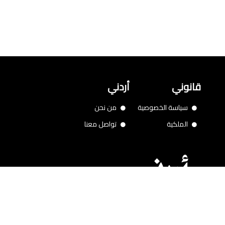
قانوني
أردني
سياسة الخصوصية
من نحن
الملكية
تواصل معنا
2025 Amman Chamber of Industry - Developed by
Creativology.me