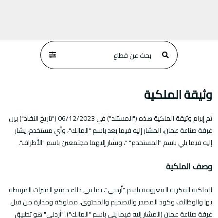
وثيقة الملكية
تم إبرام وثيقة الملكية هذه ("المستند") في 06/12/2023 ("تاريخ النفاذ") بين
غرفة صناعة عمان، المشار إليه فيما بعد باسم "المالك"، وأي مستخدم، يشار
إليه فيما يلي باسم "المستخدم" "، ويشار إليهما مجتمعين باسم "الأطراف".
وصف الملكية
الملكية الفكرية المعروفة باسم "أردني"، بما في ذلك جميع الميزات المرتبطة
بها والوظائف وكود المصدر والتصميم والمحتوى، مملوكة ومدارة من قبل
غرفة صناعة عمان (المشار إليه فيما يلي باسم "المالك"). "أردني" هو تطبيق