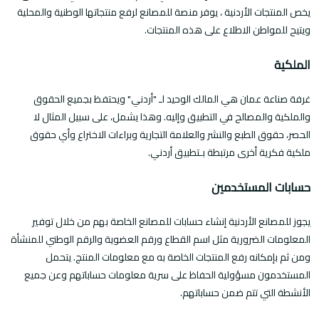
يخص المنتجات الأردنية ، يوفر منصة للمصانع لرفع منتجاتها الوطنية والمحلية
ويتيح للمواطن الاطلاع على هذه المنتجات.
الملكية
غرفة صناعة عمان هي المالك الوحيد لـ "أردني" ويحتفظ بجميع الحقوق
والملكية والمصالح في التطبيق وإليه. وهذا يشمل، على سبيل المثال لا
الحصر، حقوق الطبع والنشر والعلامة التجارية وبراءات الاختراع وأي حقوق
ملكية فكرية أخرى مرتبطة بـتطبيق أردني.
حسابات المستخدمين
يجوز للمصانع الأردنية إنشاء حسابات للمصانع الخاصة بهم من خلال توفير
المعلومات الضرورية مثل اسم القطاع ورقم العضوية والرقم الوطني للمنشأة
ومن ثم بإمكانه رفع المنتجات الخاصة به مع معلومات المنتج. يتحمل
المستخدمون مسؤولية الحفاظ على سرية معلومات حساباتهم وعن جميع
الأنشطة التي تتم ضمن حساباتهم.