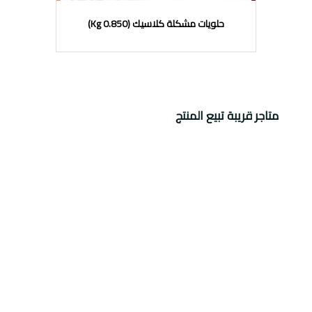
حلويات مشكلة كلاسيك (0.850 Kg)
متاجر قريبة تبيع المنتج
لا يوجد متاجر قريبة تبيع المنتج
قانوني
أردني
سياسة الخصوصية
من نحن
الملكية
تواصل معنا