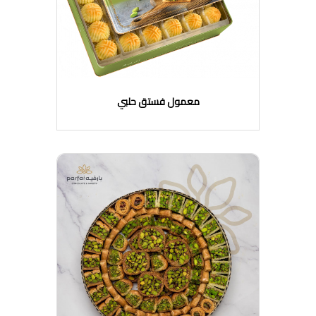
معمول فستق حلبي