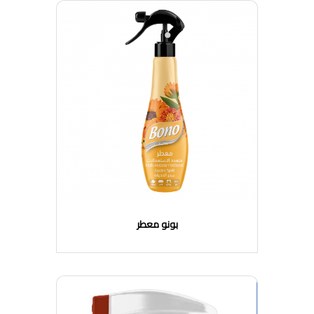
بونو معطر