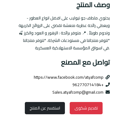
وصف المنتج
- يحتوي ملطف جو تيوليب على افضل انواع العطور
ويعطي رائحة عطرية منعشة تقضي على الروائح الكريهة
وتدوم طويلاً . 📍 متوفر برائحة : الزهور و العود والكرز 🍒
*تتوفر منتجاتنا في مستودعات الشركة. *تتوفر منتجاتنا
في اسواق المؤسسة الاستهلاكية العسكرية.
تواصل مع المصنع
https://www.facebook.com/atyafcomp
+962770714184
Sales.atyafcomp@gmail.com
تقديم شكوى
استفسر عن المنتج