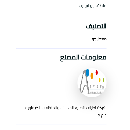
ملطف جو تيوليب
التصنيف
معطر جو
معلومات المصنع
شركة اطياف لتصنيع الدهانات والمنظفات الكيماويه
ذ.م.م