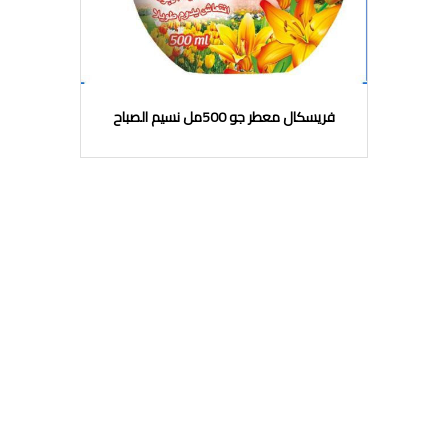
فريسكال معطر جو 500مل نسيم الصباح
متاجر قريبة تبيع المنتج
لا يوجد متاجر قريبة تبيع المنتج
قانوني
أردني